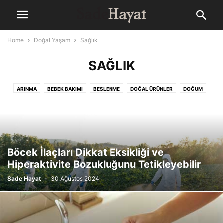
Home
Doğal Yaşam
Sağlık
SAĞLIK
ARINMA
BEBEK BAKIMI
BESLENME
DOĞAL ÜRÜNLER
DOĞUM
EGZERSIZ/SPOR
EV ÜRÜNLERI
GIYIM
KIŞISEL BAKIM
SAĞLIK
Böcek İlaçları Dikkat Eksikliği ve
Hiperaktivite Bozukluğunu Tetikleyebilir
Sade Hayat
-
30 Ağustos 2024