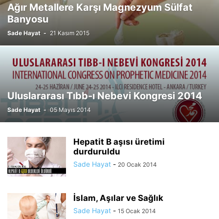
Ağır Metallere Karşı Magnezyum Sülfat
Banyosu
Sade Hayat
-
21 Kasım 2015
Uluslararası Tıbb-ı Nebevi Kongresi 2014
Sade Hayat
-
05 Mayıs 2014
Hepatit B aşısı üretimi
durduruldu
Sade Hayat
-
20 Ocak 2014
İslam, Aşılar ve Sağlık
Sade Hayat
-
15 Ocak 2014