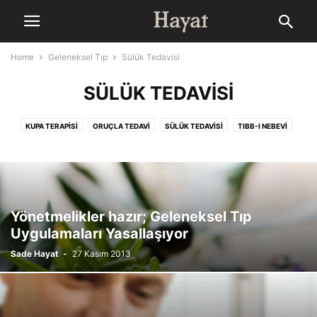
Home
Geleneksel Tıp
Sülük Tedavisi
SÜLÜK TEDAVISI
KUPA TERAPISI
ORUÇLA TEDAVI
SÜLÜK TEDAVISI
TIBB-I NEBEVI
TIBBI BITKILER
Yönetmelikler hazır; Geleneksel Tıp
Uygulamaları Yasallaşıyor
Sade Hayat
-
27 Kasım 2013