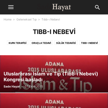
Home
Geleneksel Tıp
Tıbb-ı Nebevi
TIBB-I NEBEVI
KUPA TERAPISI
ORUÇLA TEDAVI
SÜLÜK TEDAVISI
TIBB-I NEBEVI
TIBBI BITKILER
Uluslararası İslam ve Tıp (Tıbb-ı Nebevi)
Kongresi başladı
Sade Hayat
-
07 Ekim 2015