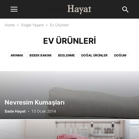
Home
Doğal Yaşam
Ev Ürünleri
EV ÜRÜNLERI
ARINMA
BEBEK BAKIMI
BESLENME
DOĞAL ÜRÜNLER
DOĞUM
EGZERSIZ/SPOR
EV ÜRÜNLERI
GIYIM
KIŞISEL BAKIM
SAĞLIK
Nevresim Kumaşları
Sade Hayat
-
13 Ocak 2014