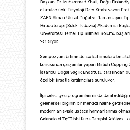
Başkanı Dr. Muhammed Khalil, Doğu Finlandiya 
okutulan ünlü Fizyoloji Ders Kitabı yazarı Pr
ZAEN Alman Ulusal Doğal ve Tamamlayıcı Tıp D
Hirudoterapi (Sülük Tedavisi) Akademisi Başka
Ünversitesi Temel Tıp Bilimleri Bölümü başlanı
yer alıyor.
Sempozyum bitiminde ise katılımcılara bir atö
konusunda çalışamlar yapan British Cupping 
İstanbul Doğal Sağlık Enstitüsü tarafından 
özel bir fırsatla katılımcılara sunuluyor.
İlgi çekici gezi programlarının da dahil edildiğ
geleneksel bilginin bir merkezi haline getirebil
modern anlayışla ustaca harmanlanmış olmas
Geleneksel Tıp’.’Tıbbi Kupa Terapisi Atölyesi’ ka