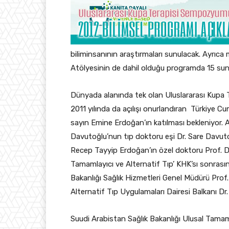
biliminsanının araştırmaları sunulacak. Ayrıca 
Atölyesinin de dahil olduğu programda 15 sun
Dünyada alanında tek olan Uluslararası Kupa T
2011 yılında da açılışı onurlandıran Türkiye 
sayın Emine Erdoğan’ın katılması bekleniyor. A
Davutoğlu’nun tıp doktoru eşi Dr. Sare Dav
Recep Tayyip Erdoğan’ın özel doktoru Prof. Dr
Tamamlayıcı ve Alternatif Tıp’ KHK’sı sonrası
Bakanlığı Sağlık Hizmetleri Genel Müdürü Prof
Alternatif Tıp Uygulamaları Dairesi Balkanı Dr
Suudi Arabistan Sağlık Bakanlığı Ulusal Tamaml