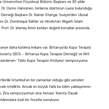
Üniversitesi Fizyolooji Bölümü Başkanı ve 30 yıldır
of. Dr. Osmo Hänninen, binlerce doktorun üyesi bulunduğu
erneği Başkanı Dr. Rainer Stange, İsviçre’den Ulusal
nı Dr. Dominique Kähler ve Hindistan Aligarh İslam
 Prof. Dr. Wamiq Amin katılan değerli konuklar arasında
lyeye daha katılma imkanı var. Britanya’da Kupa Terapisi
Society (BCS – Britanya Kupa Terapisi Derneği) ve NHI
düzenlenen ‘Tıbbi Kupa Terapisi Atölyesi’ sempozyuma
i etkinlik İstanbul’un bir zamanlar olduğu gibi yeniden
ecek nitelikte. Ancak en büyük farkı bu bilim yaklaşımının
ı. Zira sempozyumun ana teması ‘Kanıta Dayalı
tılımcılara özel bir fırsatla sunuluyor.