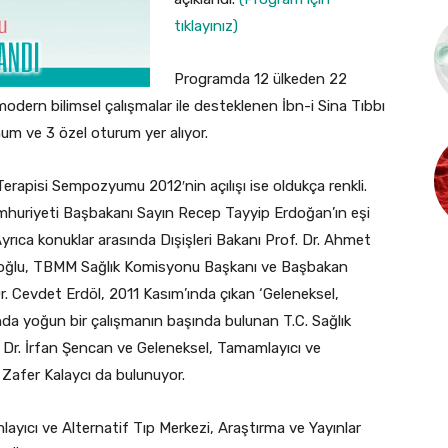
tıklayınız)
Programda 12 ülkeden 22
modern bilimsel çalışmalar ile desteklenen İbn-i Sina Tıbbı
um ve 3 özel oturum yer alıyor.
erapisi Sempozyumu 2012′nin açılışı ise oldukça renkli.
Cumhuriyeti Başbakanı Sayın Recep Tayyip Erdoğan’ın eşi
yrıca konuklar arasında Dışişleri Bakanı Prof. Dr. Ahmet
utoğlu, TBMM Sağlık Komisyonu Başkanı ve Başbakan
. Cevdet Erdöl, 2011 Kasım’ında çıkan ‘Geleneksel,
nda yoğun bir çalışmanın başında bulunan T.C. Sağlık
. Dr. İrfan Şencan ve Geleneksel, Tamamlayıcı ve
. Zafer Kalaycı da bulunuyor.
ayıcı ve Alternatif Tıp Merkezi, Araştırma ve Yayınlar