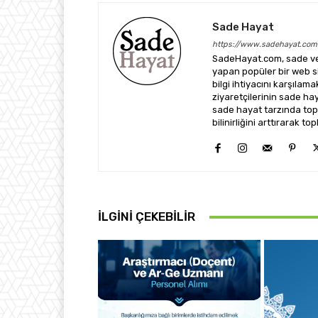
Sade Hayat
https://www.sadehayat.com
SadeHayat.com, sade ve 
yapan popüler bir web sit
bilgi ihtiyacını karşılam
ziyaretçilerinin sade h
sade hayat tarzında top
bilinirliğini arttırarak
İLGINI ÇEKEBILIR