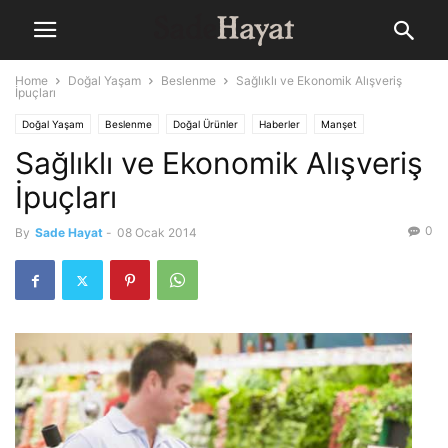
Home
Doğal Yaşam
Beslenme
Sağlıklı ve Ekonomik Alışveriş
İpuçları
Doğal Yaşam
Beslenme
Doğal Ürünler
Haberler
Manşet
Sağlıklı ve Ekonomik Alışveriş
Sade Mutfak
Mutfak Bilgileri
İpuçları
0
By
Sade Hayat
-
08 Ocak 2014