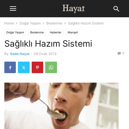
Home
Doğal Yaşam
Beslenme
Sağlıklı Hazım Sistemi
Doğal Yaşam
Beslenme
Haberler
Manşet
Sağlıklı Hazım Sistemi
0
By
Sade Hayat
-
09 Ocak 2014