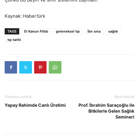
Kaynak: Habertürk
TAGS
El Kanun Fittıb
geleneksel tıp
İbn sina
sağlık
tıp tarihi
Previous article
Next article
Yapay Rahimde Canlı Üretimi
Prof. İbrahim Saraçoğlu ile
Bitkilerle Gelen Sağlık
Semineri