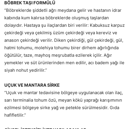
BÖBREK TAŞI FORMÜLÜ
“Böbreklerde şiddetli ağrı meydana gelir ve hastanın idrar
kabında kum kalırsa böbreklerde oluşmuş taşlardan
dolayıdır. Hastaya şu ilaçlardan biri verilir: Kabuksuz karpuz
çekirdeği veya çekilmiş üzüm çekirdeği veya kereviz ve
anason çekirdeği verilir. Diken çekirdiği, gül çekirdeği, gül,
hatmi tohumu, molehiya tohumu birer dirhem ağırlığında
öğütülür, taze, mayhoş meşrubatla ezilerek içilir. Ağır
yemekler ve süt ürünlerinden men edilir, acı badem yağı ile
siyah nohut yedirilir.’’
UÇUK VE MANTARA SİRKE
“Uçuk ve mantar tedavisine bölgeye uygulanacak olan ilaç,
sarı terminalia tohum özü, meyan kökü yaprağı karışımının
ezilmesi bölgeye sirke yağ ve petekle sürülmesidir. Gıda
hafifletilir.’’