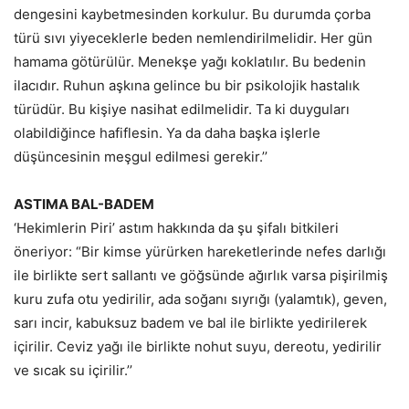
dengesini kaybetmesinden korkulur. Bu durumda çorba
türü sıvı yiyeceklerle beden nemlendirilmelidir. Her gün
hamama götürülür. Menekşe yağı koklatılır. Bu bedenin
ilacıdır. Ruhun aşkına gelince bu bir psikolojik hastalık
türüdür. Bu kişiye nasihat edilmelidir. Ta ki duyguları
olabildiğince hafiflesin. Ya da daha başka işlerle
düşüncesinin meşgul edilmesi gerekir.’’
ASTIMA BAL-BADEM
‘Hekimlerin Piri’ astım hakkında da şu şifalı bitkileri
öneriyor: “Bir kimse yürürken hareketlerinde nefes darlığı
ile birlikte sert sallantı ve göğsünde ağırlık varsa pişirilmiş
kuru zufa otu yedirilir, ada soğanı sıyrığı (yalamtık), geven,
sarı incir, kabuksuz badem ve bal ile birlikte yedirilerek
içirilir. Ceviz yağı ile birlikte nohut suyu, dereotu, yedirilir
ve sıcak su içirilir.’’