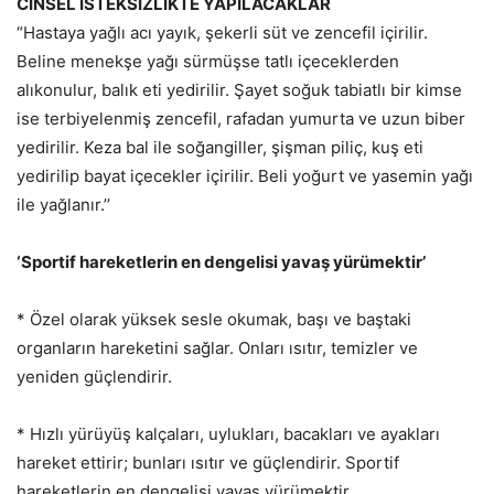
CİNSEL İSTEKSİZLİKTE YAPILACAKLAR
“Hastaya yağlı acı yayık, şekerli süt ve zencefil içirilir.
Beline menekşe yağı sürmüşse tatlı içeceklerden
alıkonulur, balık eti yedirilir. Şayet soğuk tabiatlı bir kimse
ise terbiyelenmiş zencefil, rafadan yumurta ve uzun biber
yedirilir. Keza bal ile soğangiller, şişman piliç, kuş eti
yedirilip bayat içecekler içirilir. Beli yoğurt ve yasemin yağı
ile yağlanır.’’
‘Sportif hareketlerin en dengelisi yavaş yürümektir’
* Özel olarak yüksek sesle okumak, başı ve baştaki
organların hareketini sağlar. Onları ısıtır, temizler ve
yeniden güçlendirir.
* Hızlı yürüyüş kalçaları, uylukları, bacakları ve ayakları
hareket ettirir; bunları ısıtır ve güçlendirir. Sportif
hareketlerin en dengelisi yavaş yürümektir.