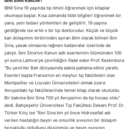
İBNİ SİNA KİMDİR?
İBNİ Sina 16 yaşında tıp ilmini öğrenmek için kitaplar
okumaya başlar. Kısa zamanda tıbbi bilgileri öğrenmek bir
yana, yeni tedavi yöntemleri de geliştirir. 19 yaşına
geldiğinde ise artık o bir tıp doktorudur. Küçük ve büyük
kan dolaşımını birbirinden ayıran âlim olarak bilinen İbni
Sina, yasak olmasına rağmen kadavralar üzerinde de
çalıştı. İbni Sina’nın Kanun adlı eserlerinin ölümünden 100
yıl sonra Latince’ye çevrildiğini ifade eden Prof. Keskinbora
“Bu çeviriler Batı dünyasında adeta patlama etkisi yarattı.
Eserleri başta Fransa’nın en meşhur tıp fakülteleri olan
Montpellier ve Louvain Üniversiteleri olmak üzere
Avrupa’daki tıp fakültelerinde temel kitap olarak okutuldu.
Bir bakıma İbni Sina 700 yıl Avrupa’nın da tıp hocası oldu”
dedi. Bahçeşehir Üniversitesi Tıp Fakültesi Dekanı Prof. Dr.
Türker Kılıç ise “İbni Sina bin yıl önce Hidrosefali adı
verilen hastalığın beyin ve omurilik sıvısının bir dolaşım
bozukluğu olduğunu düşünmüş ve beyin sıvısının