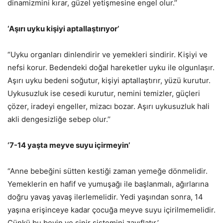
dinamizmini kırar, güzel yetişmesine engel olur.’’
‘Aşırı uyku kişiyi aptallaştırıyor’
“Uyku organları dinlendirir ve yemekleri sindirir. Kişiyi ve
nefsi korur. Bedendeki doğal hareketler uyku ile olgunlaşır.
Aşırı uyku bedeni soğutur, kişiyi aptallaştırır, yüzü kurutur.
Uykusuzluk ise cesedi kurutur, nemini temizler, güçleri
çözer, iradeyi engeller, mizacı bozar. Aşırı uykusuzluk hali
akli dengesizliğe sebep olur.’’
‘7-14 yaşta meyve suyu içirmeyin’
“Anne bebeğini sütten kestiği zaman yemeğe dönmelidir.
Yemeklerin en hafif ve yumuşağı ile başlanmalı, ağırlarına
doğru yavaş yavaş ilerlemelidir. Yedi yaşından sonra, 14
yaşına erişinceye kadar çocuğa meyve suyu içirilmemelidir.
Çünkü bu beyin ve sinir sistemini zayıflatır.’