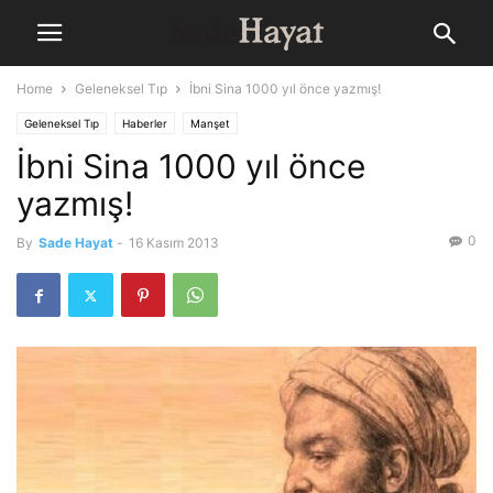
Home
Geleneksel Tıp
İbni Sina 1000 yıl önce yazmış!
Geleneksel Tıp
Haberler
Manşet
İbni Sina 1000 yıl önce
yazmış!
0
By
Sade Hayat
-
16 Kasım 2013