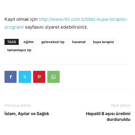
Kayıt olmak için
http://www.nhi.com.tr/tibbi-kupa-terapisi-
programi
sayfasını ziyaret edebilirsiniz.
TAGS
eğitim
geleneksel tıp
hacamat
kupa terapisi
tamamlayıcı tıp
Previous article
Next article
İslam, Aşılar ve Sağlık
Hepatit B aşısı üretimi
durduruldu