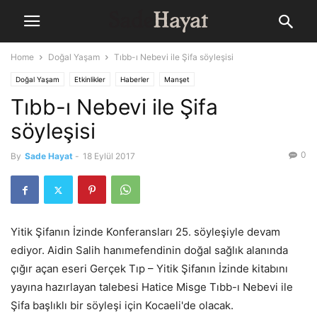
Home
Doğal Yaşam
Tıbb-ı Nebevi ile Şifa söyleşisi
Doğal Yaşam
Etkinlikler
Haberler
Manşet
Tıbb-ı Nebevi ile Şifa
söyleşisi
0
By
Sade Hayat
-
18 Eylül 2017
Yitik Şifanın İzinde Konferansları 25. söyleşiyle devam
ediyor. Aidin Salih hanımefendinin doğal sağlık alanında
çığır açan eseri Gerçek Tıp – Yitik Şifanın İzinde kitabını
yayına hazırlayan talebesi Hatice Misge Tıbb-ı Nebevi ile
Şifa başlıklı bir söyleşi için Kocaeli'de olacak.