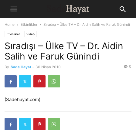
Home
Etkinlikler
Sıradışı – Ülke TV – Dr. Aidin Salih ve Faruk Günindi
Etkinlikler
Video
Sıradışı – Ülke TV – Dr. Aidin
Salih ve Faruk Günindi
0
By
Sade Hayat
-
30 Nisan 2010
(Sadehayat.com)