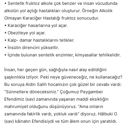
• Sentetik fruktoz alkole çok benzer ve insan vücudunda
alkolün yol açtığı hastalıkları oluşturur. Örneğin Alkolik
Olmayan Karaciğer Hastalığı fruktoz sonucudur.
• Karaciğer hasarlarına yol açar.
• Obeziteye yol açar.
• Kalp- damar hastalıklarını tetikler.
• İnsülin direncini yükseltir.
• İçinde bulunan sentetik enzimler, kimyasallar tehlikelidir.
İnsan, her geçen gün, sağlığıyla nasıl alay edildiğini
şaşkınlıkla izliyor. Peki neye güveneceğiz, ne kullanacağız?
Bu soruya Aidin Salih hocamızın çok güzel bir cevabı vardı:
“Sünnetlere döneceksiniz.” Çoğumuz Peygamber
Efendimiz (sav) zamanında yaşanan maddi eksikliğin
mahrumiyet olduğunu düşünüyoruz. “Ama onların
zamanında fakirlik vardı, yokluk vardı” diyoruz. Hâlbuki O
(sav) kâinatın Efendisiydi ve tüm âlem onun için yaratıldı.