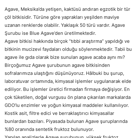
Agave, Meksika’da yetişen, kaktüsü andıran egzotik bir tür
çöl bitkisidir. Türüne göre yaprakları yeşilden maviye
uzanan renklerde olabilir. Yaklaşık 50 türü vardır. Agave
Şurubu ise Blue Agave’den üretilmektedir.
Agave bitkisi hakkında birçok “tıbbi araştırma” yapıldığı ve
bitkinin mucizevi faydaları olduğu söylenmektedir. Tabii bu
agave ile gıda olarak bize sunulan agave acaba aynı mı?
Birçoğumuz Agave şurubunun agave bitkisinden
sofralarımıza ulaştığını düşünüyoruz. Hâlbuki bu şurup,
laboratuvar ortamında, kimyasal işlemler uygulanarak elde
ediliyor. Bu işlemler üretici firmadan firmaya değişiyor. En
çok tüketilen, doğal vurgusu ön plana çıkarılan markalarda
GDO’lu enzimler ve yoğun kimyasal maddeler kullanılıyor.
Kostik asit, filtre edici ve berraklaştırıcı kimyasallar
bunlardan bazıları. Piyasada bulunan Agave şuruplarında
%80 oranında sentetik fruktoz bulunuyor.
Yapılan analizlerle Agave şurubunun, yüksek fruktoz