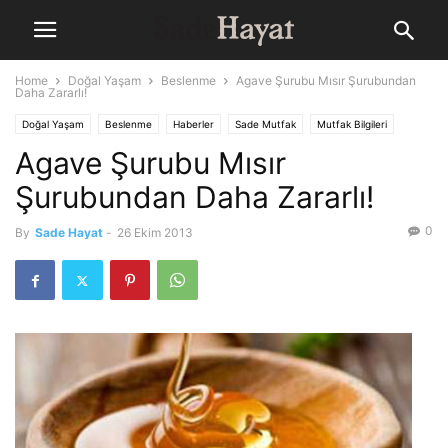
Home
Doğal Yaşam
Beslenme
Agave Şurubu Mısır Şurubundan
Daha Zararlı!
Doğal Yaşam
Beslenme
Haberler
Sade Mutfak
Mutfak Bilgileri
Agave Şurubu Mısır
Sağlık
Şurubundan Daha Zararlı!
0
By
Sade Hayat
-
26 Ekim 2013