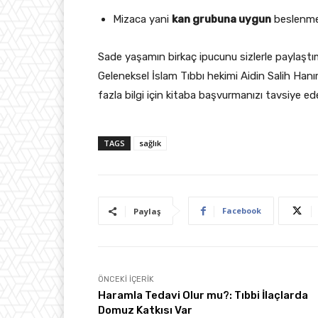
Mizaca yani
kan grubuna uygun
beslenme
Sade yaşamın birkaç ipucunu sizlerle paylaştım
Geleneksel İslam Tıbbı hekimi Aidin Salih Hanı
fazla bilgi için kitaba başvurmanızı tavsiye ed
TAGS
sağlık
Facebook
Paylaş
ÖNCEKI İÇERIK
Haramla Tedavi Olur mu?: Tıbbi İlaçlarda
Domuz Katkısı Var