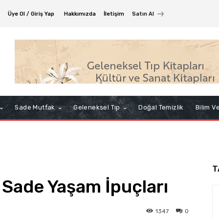
Üye Ol / Giriş Yap
Hakkımızda
İletişim
Satın Al
Sade Mutfak
Geleneksel Tıp
Doğal Temizlik
Bilim V
T
 Sade Yaşam İpuçları
1347
0