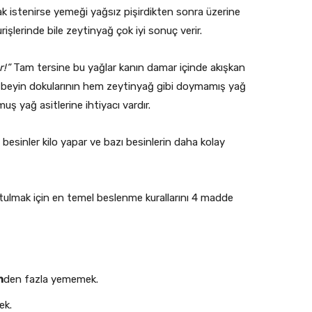
k istenirse yemeği yağsız pişirdikten sonra üzerine
işlerinde bile zeytinyağ çok iyi sonuç verir.
r!”
Tam tersine bu yağlar kanın damar içinde akışkan
ı ve beyin dokularının hem zeytinyağ gibi doymamış yağ
uş yağ asitlerine ihtiyacı vardır.
besinler kilo yapar ve bazı besinlerin daha kolay
ulmak için en temel beslenme kurallarını 4 madde
n
den fazla yememek.
k.