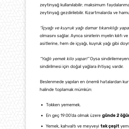
zeytinyağ kullanılabilir; maksimum faydalanma
zeytinyağ gezdirilebilir. Kızartmalarda ve hamur
“İçyağı ve kuyruk yağı damar tıkanıklığı yapa
olmasını sağlar. Ayrıca sinirlerin myelin kılıf
asitlerine, hem de içyağı, kuyruk yağı gibi doym
“Yağlı yemek kilo yapar!”
Oysa sindirilemeyen 
sindirilmesi için doğal yağlara ihtiyaç vardır.
Beslenmede yapılan en önemli hatalardan kurt
halinde toplamak mümkün:
Tokken yememek.
En geç 19:00’da olmak üzere
günde 2 öğü
Ye­mek, kah­val­tı ve mey­veyi
tek çe­şit
yeme