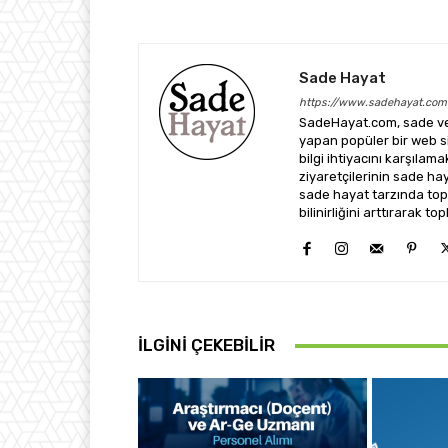
Sade Hayat
https://www.sadehayat.com
SadeHayat.com, sade ve 
yapan popüler bir web sit
bilgi ihtiyacını karşılam
ziyaretçilerinin sade h
sade hayat tarzında top
bilinirliğini arttırarak
İLGINI ÇEKEBILIR