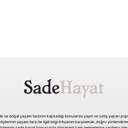
 ve doğal yaşam tarzının kapsadığı konularda yayın ve satış yapan popüle
ilerinin yaşam tarzı ile ilgili bilgi ihtiyacını karşılamak, doğru yönlendirme
etçilerinin sade hayat konusunda donanımlı hale gelmelerine yardımcı olm