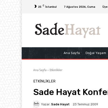
C
25
İstanbul
7 Ağustos 2026, Cuma
Üye 
Ana Sayfa
Doğal Yaşam
Ana Sayfa
Etkinlikler
ETKINLIKLER
Sade Hayat Konfe
Yazar:
Sade Hayat
23 Temmuz 2009