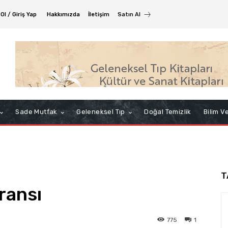
Ol / Giriş Yap
Hakkımızda
İletişim
Satın Al
Sade Mutfak
Geleneksel Tıp
Doğal Temizlik
Bilim V
T
ransı
775
1