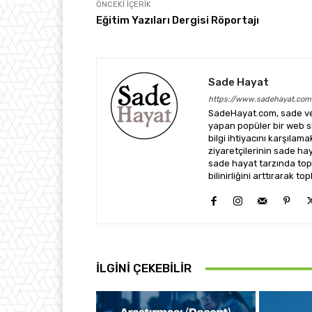
ÖNCEKI İÇERIK
Eğitim Yazıları Dergisi Röportajı
Sade Hayat
https://www.sadehayat.com
SadeHayat.com, sade ve 
yapan popüler bir web sit
bilgi ihtiyacını karşılam
ziyaretçilerinin sade h
sade hayat tarzında top
bilinirliğini arttırarak
İLGINI ÇEKEBILIR