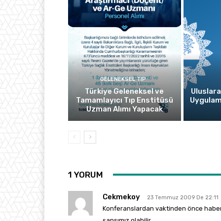
GELENEKSEL TIP
Türkiye Geleneksel ve
Uluslara
Tamamlayıcı Tıp Enstitüsü
Uygulam
Uzman Alımı Yapacak
1 YORUM
Cekmekoy
23 Temmuz 2009 De 22:11
Konferanslardan vaktinden önce haberdar
şansımız olabilir.