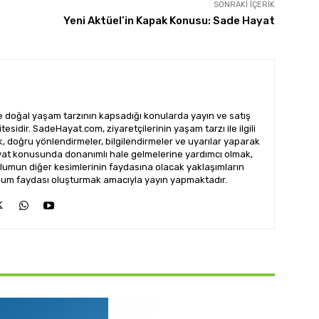
SONRAKI İÇERIK
Yeni Aktüel’in Kapak Konusu: Sade Hayat
doğal yaşam tarzının kapsadığı konularda yayın ve satış
esidir. SadeHayat.com, ziyaretçilerinin yaşam tarzı ile ilgili
ak, doğru yönlendirmeler, bilgilendirmeler ve uyarılar yaparak
ayat konusunda donanımlı hale gelmelerine yardımcı olmak,
lumun diğer kesimlerinin faydasına olacak yaklaşımların
 toplum faydası oluşturmak amacıyla yayın yapmaktadır.