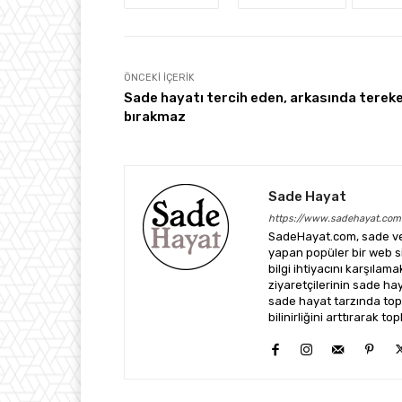
ÖNCEKI İÇERIK
Sade hayatı tercih eden, arkasında terek
bırakmaz
Sade Hayat
https://www.sadehayat.com
SadeHayat.com, sade ve 
yapan popüler bir web sit
bilgi ihtiyacını karşılam
ziyaretçilerinin sade h
sade hayat tarzında top
bilinirliğini arttırarak