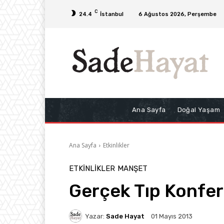
C
24.4
İstanbul
6 Ağustos 2026, Perşembe
Ana Sayfa
Doğal Yaşam
Ana Sayfa
Etkinlikler
ETKINLIKLER
MANŞET
Gerçek Tıp Konfer
Yazar:
Sade Hayat
01 Mayıs 2013