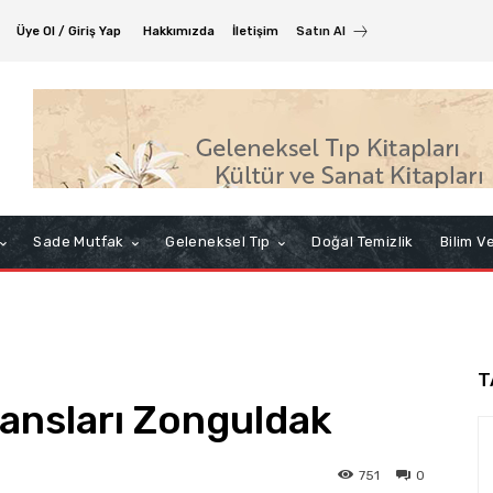
Üye Ol / Giriş Yap
Hakkımızda
İletişim
Satın Al
Sade Mutfak
Geleneksel Tıp
Doğal Temizlik
Bilim V
T
ansları Zonguldak
751
0