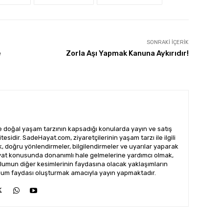
SONRAKI İÇERIK
e
Zorla Aşı Yapmak Kanuna Aykırıdır!
doğal yaşam tarzının kapsadığı konularda yayın ve satış
esidir. SadeHayat.com, ziyaretçilerinin yaşam tarzı ile ilgili
ak, doğru yönlendirmeler, bilgilendirmeler ve uyarılar yaparak
ayat konusunda donanımlı hale gelmelerine yardımcı olmak,
lumun diğer kesimlerinin faydasına olacak yaklaşımların
 toplum faydası oluşturmak amacıyla yayın yapmaktadır.