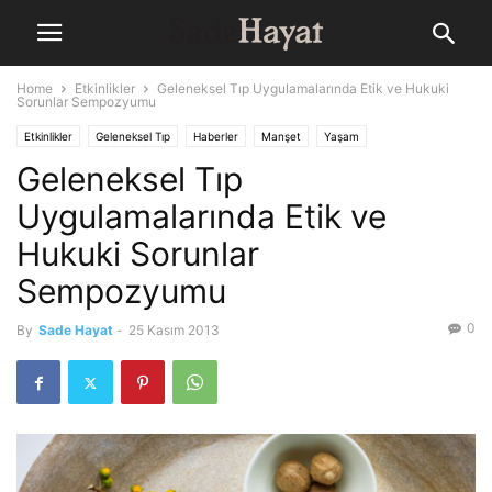
Home
Etkinlikler
Geleneksel Tıp Uygulamalarında Etik ve Hukuki
Sorunlar Sempozyumu
Etkinlikler
Geleneksel Tıp
Haberler
Manşet
Yaşam
Geleneksel Tıp
Uygulamalarında Etik ve
Hukuki Sorunlar
Sempozyumu
0
By
Sade Hayat
-
25 Kasım 2013