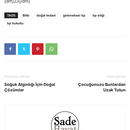
[dm]23[/dm]
TAGS
Bitki
doğal tedavi
geleneksel tıp
tıp etiği
tıp hukuku
Previous article
Next article
Soğuk Algınlığı İçin Doğal
Çocuğunuzu Bunlardan
Çözümler
Uzak Tutun