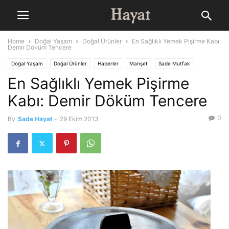
Home
Doğal Yaşam
Doğal Ürünler
En Sağlıklı Yemek Pişirme Kabı:
Demir Döküm Tencere
Doğal Yaşam
Doğal Ürünler
Haberler
Manşet
Sade Mutfak
En Sağlıklı Yemek Pişirme
Mutfak Bilgileri
Yaşam
Kabı: Demir Döküm Tencere
0
By
Sade Hayat
-
29 Ekim 2013