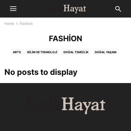
Home
Fashion
FASHION
ARTS
BILIM VE TEKNOLOJI
DOĞAL TEMIZLIK
DOĞAL YAŞAM
EĞITIM
ETKINLIKLER
FACTS
FASHION
FITNESS
GADGETS
GAMING
GELENEKSEL TIP
GLOBAL
GÜZELLIK VE BAKIM
No posts to display
HABERLER
HEALTH
İNDIR
KITAP
LIFESTYLE
MAKALE
MANŞET
PHOTOGRAPHY
RÖPORTAJ
SADE MUTFAK
SHOWBIZ
SINEMA
STYLE
VIDEO
YAŞAM