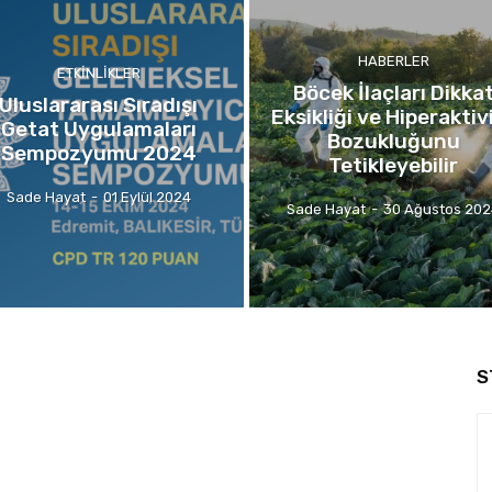
HABERLER
ETKINLIKLER
Böcek İlaçları Dikka
Uluslararası Sıradışı
Eksikliği ve Hiperaktiv
Getat Uygulamaları
Bozukluğunu
Sempozyumu 2024
Tetikleyebilir
Sade Hayat
-
01 Eylül 2024
Sade Hayat
-
30 Ağustos 20
S