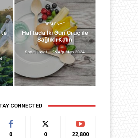
BESLENME
t
ite
Haftada İki Gün Oruç ile
Sağlıklı Kalın
Sade Hayat
-
26 Ağustos 2024
24
TAY CONNECTED
0
0
22,800