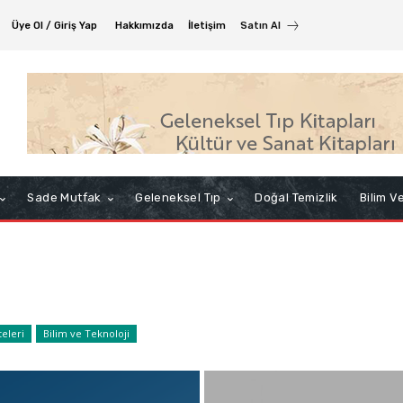
Üye Ol / Giriş Yap
Hakkımızda
İletişim
Satın Al
Sade Mutfak
Geleneksel Tıp
Doğal Temizlik
Bilim V
eleri
Bilim ve Teknoloji