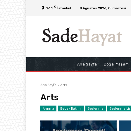
C
26.1
İstanbul
8 Ağustos 2026, Cumartesi
Ana Sayfa
Doğal Yaşam
Ana Sayfa
Arts
Arts
Arınma
Bebek Bakımı
Beslenme
Beslenme List