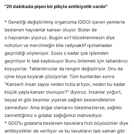
"20 dakikada pişen bir piliçte antibiyotik vardır"
* Genetiği değiştirilmiş organizma (GDO) içeren yemlerle
beslenen hayvanlar kanser oluyor. Bizler de
o hayvanları yiyoruz. Bugün sırf böceklenmesin diye
nohutun ve mercimeğin bile radyoaktif ışınlamadan
geçirildiği söyleniyor. Sosis o kadar çok işlemden
geçiriliyor ki tadı kayboluyor Bunu önlemek için tatlandırıcı
koyuyorlar. Tatlandırıcılar da rengini değiştiriyor. Onu da
içine boya koyarak çözüyorlar. Tüm bunlardan sonra
"Kanserli insan sayısı neden hızla artıyor, neden bu kadar
küçük yaşta kanser olunuyor?" diyoruz. İnsanlar yoğurt,
beyaz et gibi besinler yiyerek sağlıklı beslendiklerini
zannediyor. Ama doğal olanlarını tüketmezlerse, sağlıklı
zannettiğimiz o gıdalar sağlığımızı mahvediyor.
* GDO'lu gıdalarla beslenen tavuklara hızlı büyüsünler diye
antibiyotikler de veriliyor ve bu tavukların tadı saman gibi