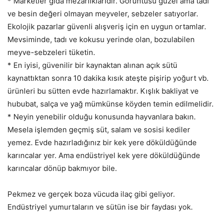
* Marketler gıda mezarlıklarıdır. Görüntüsü güzel ama tadı
ve besin değeri olmayan meyveler, sebzeler satıyorlar.
Ekolojik pazarlar güvenli alışveriş için en uygun ortamlar.
Mevsiminde, tadı ve kokusu yerinde olan, bozulabilen
meyve-sebzeleri tüketin.
* En iyisi, güvenilir bir kaynaktan alınan açık sütü
kaynattıktan sonra 10 dakika kısık ateşte pişirip yoğurt vb.
ürünleri bu sütten evde hazırlamaktır. Kışlık bakliyat ve
hububat, salça ve yağ mümkünse köyden temin edilmelidir.
* Neyin yenebilir olduğu konusunda hayvanlara bakın.
Mesela işlemden geçmiş süt, salam ve sosisi kediler
yemez. Evde hazırladığınız bir kek yere döküldüğünde
karıncalar yer. Ama endüstriyel kek yere döküldüğünde
karıncalar dönüp bakmıyor bile.
Pekmez ve gerçek boza vücuda ilaç gibi geliyor.
Endüstriyel yumurtaların ve sütün ise bir faydası yok.