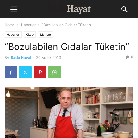
Home
Haberler
“Bozulabilen Gıdalar Tüketin”
Haberler
Kitap
Manşet
“Bozulabilen Gıdalar Tüketin”
0
By
Sade Hayat
-
20 Aralık 2013