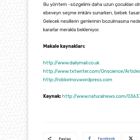
Bu yöntem -sözgelimi daha uzun çocukları olma
ebeveyn seçme imkânı sunarken, bebek tasarımı
Gelecek nesillerin genlerinin bozulmasına ned
kararlar merakla bekleniyor.
Makale kaynakları:
http://www.dailymail.co.uk
http://www.txtwriter.com/Onscience/Articl
http://roblorinov.wordpress.com
Kaynak:
http://www.naturalnews.com/0363
Facebook
Paylaş