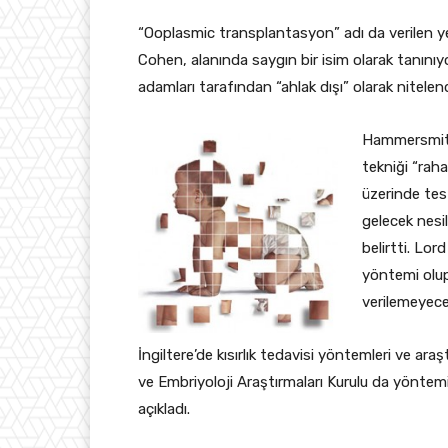
“Ooplasmic transplantasyon” adı da verilen yen
Cohen, alanında saygın bir isim olarak tanınıy
adamları tarafından “ahlak dışı” olarak nitelendi
Hammersmith
tekniği “raha
üzerinde tes
gelecek nesil
belirtti. Lor
yöntemi olu
verilemeyeceğ
İngiltere’de kısırlık tedavisi yöntemleri ve araş
ve Embriyoloji Araştırmaları Kurulu da yöntem
açıkladı.