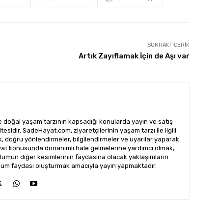
SONRAKI İÇERIK
Artık Zayıflamak İçin de Aşı var
doğal yaşam tarzının kapsadığı konularda yayın ve satış
esidir. SadeHayat.com, ziyaretçilerinin yaşam tarzı ile ilgili
ak, doğru yönlendirmeler, bilgilendirmeler ve uyarılar yaparak
ayat konusunda donanımlı hale gelmelerine yardımcı olmak,
lumun diğer kesimlerinin faydasına olacak yaklaşımların
 toplum faydası oluşturmak amacıyla yayın yapmaktadır.