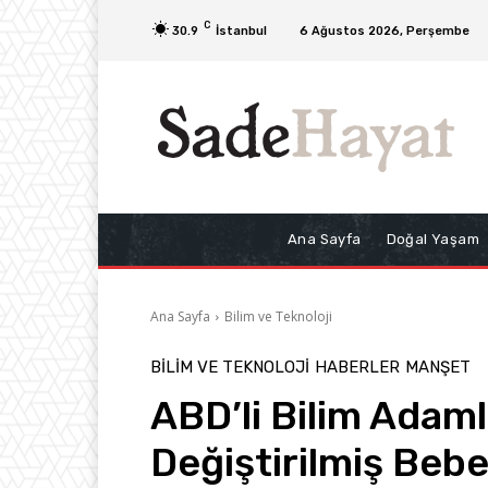
C
30.9
İstanbul
6 Ağustos 2026, Perşembe
Ana Sayfa
Doğal Yaşam
Ana Sayfa
Bilim ve Teknoloji
BILIM VE TEKNOLOJI
HABERLER
MANŞET
ABD’li Bilim Adaml
Değiştirilmiş Bebe