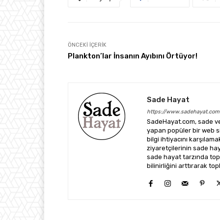
ÖNCEKI İÇERIK
Plankton’lar İnsanın Ayıbını Örtüyor!
Sade Hayat
https://www.sadehayat.com
SadeHayat.com, sade ve 
yapan popüler bir web sit
bilgi ihtiyacını karşılam
ziyaretçilerinin sade h
sade hayat tarzında top
bilinirliğini arttırarak