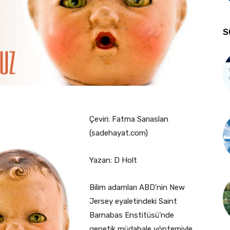
S
Çeviri: Fatma Sarıaslan
(sadehayat.com)
Yazan: D Holt
Bilim adamları ABD’nin New
Jersey eyaletindeki Saint
Barnabas Enstitüsü’nde
genetik müdahale yöntemiyle