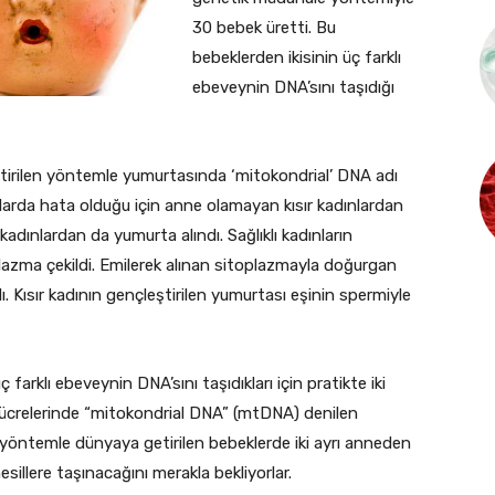
30 bebek üretti. Bu
bebeklerden ikisinin üç farklı
ebeveynin DNA’sını taşıdığı
ştirilen yöntemle yumurtasında ‘mitokondrial’ DNA adı
pılarda hata olduğu için anne olamayan kısır kadınlardan
adınlardan da yumurta alındı. Sağlıklı kadınların
lazma çekildi. Emilerek alınan sitoplazmayla doğurgan
. Kısır kadının gençleştirilen yumurtası eşinin spermiyle
rklı ebeveynin DNA’sını taşıdıkları için pratikte iki
n hücrelerinde “mitokondrial DNA” (mtDNA) denilen
u yöntemle dünyaya getirilen bebeklerde iki ayrı anneden
sillere taşınacağını merakla bekliyorlar.