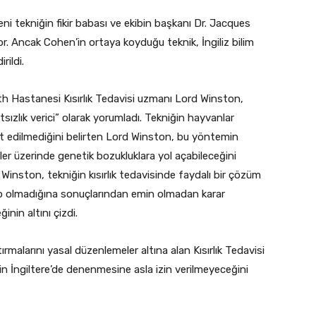
i tekniğin fikir babası ve ekibin başkanı Dr. Jacques
or. Ancak Cohen’in ortaya koyduğu teknik, İngiliz bilim
rildi.
 Hastanesi Kısırlık Tedavisi uzmanı Lord Winston,
tsızlık verici” olarak yorumladı. Tekniğin hayvanlar
t edilmediğini belirten Lord Winston, bu yöntemin
ler üzerinde genetik bozukluklara yol açabileceğini
d Winston, tekniğin kısırlık tedavisinde faydalı bir çözüm
p olmadığına sonuçlarından emin olmadan karar
inin altını çizdi.
tırmalarını yasal düzenlemeler altına alan Kısırlık Tedavisi
in İngiltere’de denenmesine asla izin verilmeyeceğini