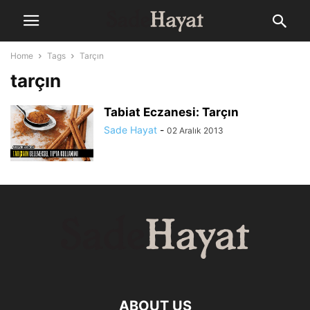
Home
Tags
Tarçın
tarçın
Tabiat Eczanesi: Tarçın
Sade Hayat
-
02 Aralık 2013
ABOUT US