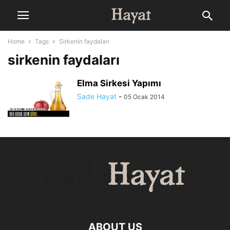
Home
Tags
Sirkenin faydaları
sirkenin faydaları
Elma Sirkesi Yapımı
Sade Hayat
-
05 Ocak 2014
ABOUT US