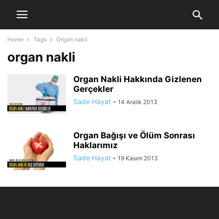
Home
Tags
Organ nakli
organ nakli
Organ Nakli Hakkında Gizlenen
Gerçekler
Sade Hayat
-
14 Aralık 2013
Organ Bağışı ve Ölüm Sonrası
Haklarımız
Sade Hayat
-
19 Kasım 2013