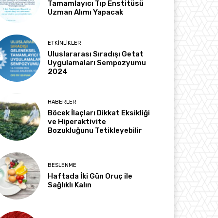
Tamamlayıcı Tıp Enstitüsü
Uzman Alımı Yapacak
ETKINLIKLER
Uluslararası Sıradışı Getat
Uygulamaları Sempozyumu
2024
HABERLER
Böcek İlaçları Dikkat Eksikliği
ve Hiperaktivite
Bozukluğunu Tetikleyebilir
BESLENME
Haftada İki Gün Oruç ile
Sağlıklı Kalın