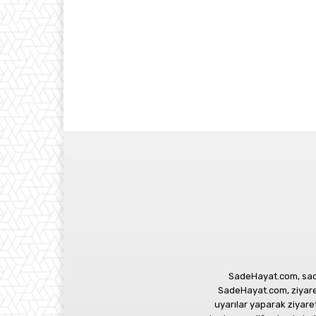
SadeHayat.com, sade
SadeHayat.com, ziyaretç
uyarılar yaparak ziyar