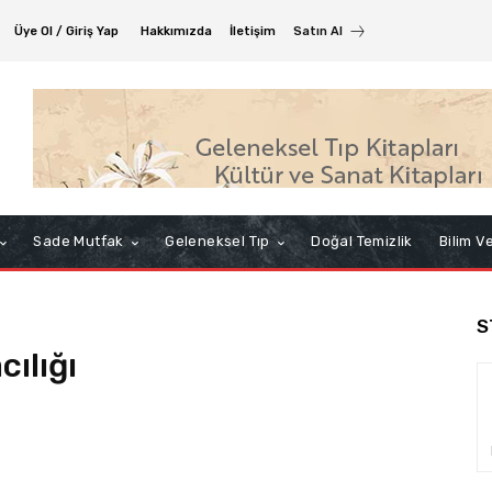
Üye Ol / Giriş Yap
Hakkımızda
İletişim
Satın Al
Sade Mutfak
Geleneksel Tıp
Doğal Temizlik
Bilim V
S
ılığı