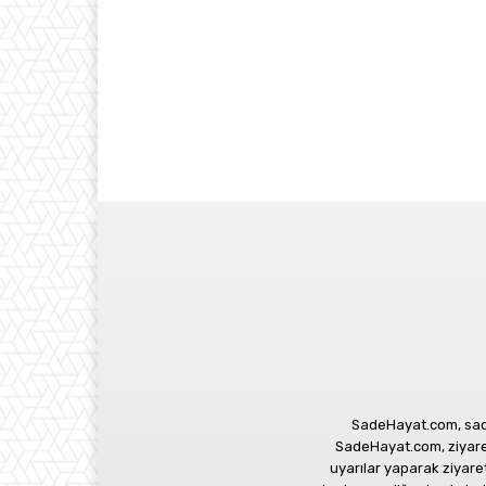
SadeHayat.com, sade
SadeHayat.com, ziyaretç
uyarılar yaparak ziyar