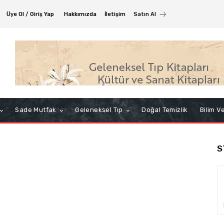
Üye Ol / Giriş Yap
Hakkımızda
İletişim
Satın Al
Sade Mutfak
Geleneksel Tıp
Doğal Temizlik
Bilim V
S