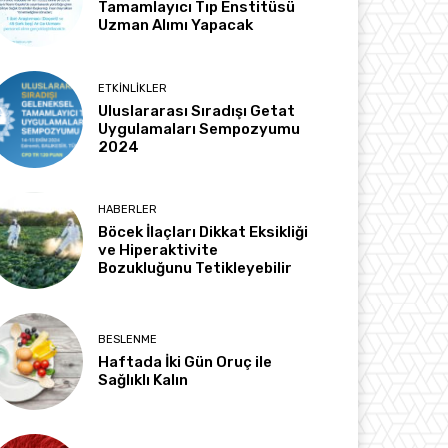
Tamamlayıcı Tıp Enstitüsü
Uzman Alımı Yapacak
ETKINLIKLER
Uluslararası Sıradışı Getat
Uygulamaları Sempozyumu
2024
HABERLER
Böcek İlaçları Dikkat Eksikliği
ve Hiperaktivite
Bozukluğunu Tetikleyebilir
BESLENME
Haftada İki Gün Oruç ile
Sağlıklı Kalın