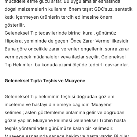
mücadele etme gücü artar. Bu uygulamalar esnasında
doğal malzemelerin kullanımı önem taşır: GDO’suz, sentetik
katkı içermeyen ürünlerin tercih edilmesine önem
gösterilir.
Geleneksel Tıp tedavilerinde birinci kural, günümüz
Hipokrat yemininde de geçen ‘Önce Zarar Verme’ ilkesidir.
Buna göre öncelikle zarar verenler engellenir, sonra zarar
vermeyecek müdahaleler veya ilaçlar seçilir. Geleneksel
Tıp Hekimleri bu konuda azami ölçüde tedbirli davranırlar.
Geleneksel Tıpta Teşhis ve Muayene
Geleneksel Tıp hekiminin teşhisi doğrudan gözlem,
inceleme ve hastayı dinlemeye bağlıdır. ‘Muayene’
kelimesi; aslen gözlemleme anlamına gelir ve doğrudan
gözle yapılır. Muayene kelimesi Geleneksel Tıbbın hasta
teşhis yönteminden günümüze kalan bir kelimedir.
Muayene esnasında sadece hekim ve hasta vardır. Bilgiler