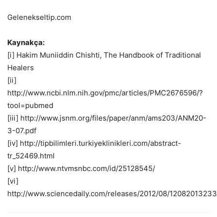
Gelenekseltip.com
Kaynakça:
[i] Hakim Muniiddin Chishti, The Handbook of Traditional
Healers
[ii]
http://www.ncbi.nlm.nih.gov/pmc/articles/PMC2676596/?
tool=pubmed
[iii] http://www.jsnm.org/files/paper/anm/ams203/ANM20-
3-07.pdf
[iv] http://tipbilimleri.turkiyeklinikleri.com/abstract-
tr_52469.html
[v] http://www.ntvmsnbc.com/id/25128545/
[vi]
http://www.sciencedaily.com/releases/2012/08/1208201323