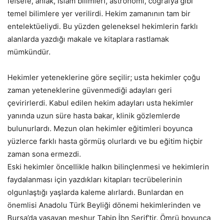
felsefe, ahlak, İslam bilimleri, astronomi, coğrafya gibi
temel bilimlere yer verilirdi. Hekim zamanının tam bir
entelektüeliydi. Bu yüzden geleneksel hekimlerin farklı
alanlarda yazdığı makale ve kitaplara rastlamak
mümkündür.
Hekimler yeteneklerine göre seçilir; usta hekimler çoğu
zaman yeteneklerine güvenmediği adayları geri
çevirirlerdi. Kabul edilen hekim adayları usta hekimler
yanında uzun süre hasta bakar, klinik gözlemlerde
bulunurlardı. Mezun olan hekimler eğitimleri boyunca
yüzlerce farklı hasta görmüş olurlardı ve bu eğitim hiçbir
zaman sona ermezdi.
Eski hekimler öncellikle halkın bilinçlenmesi ve hekimlerin
faydalanması için yazdıkları kitapları tecrübelerinin
olgunlaştığı yaşlarda kaleme alırlardı. Bunlardan en
önemlisi Anadolu Türk Beyliği dönemi hekimlerinden ve
Bursa’da yaşayan meşhur Tabip İbn Şerif’tir. Ömrü boyunca